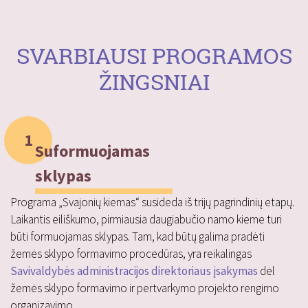
SVARBIAUSI PROGRAMOS
ŽINGSNIAI
1
Suformuojamas
sklypas
Programa „Svajonių kiemas“ susideda iš trijų pagrindinių etapų.
Laikantis eiliškumo, pirmiausia daugiabučio namo kieme turi
būti formuojamas sklypas. Tam, kad būtų galima pradėti
žemės sklypo formavimo procedūras, yra reikalingas
Savivaldybės administracijos direktoriaus įsakymas
dėl
žemės sklypo formavimo ir pertvarkymo projekto rengimo
organizavimo.