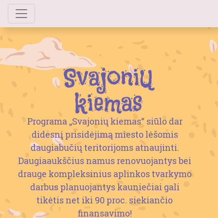
Programa „Svajonių kiemas“ siūlo dar
didesnį prisidėjimą miesto lėšomis
daugiabučių teritorijoms atnaujinti.
Daugiaaukščius namus renovuojantys bei
drauge kompleksinius aplinkos tvarkymo
darbus planuojantys kauniečiai gali
tikėtis net iki 90 proc. siekiančio
finansavimo!