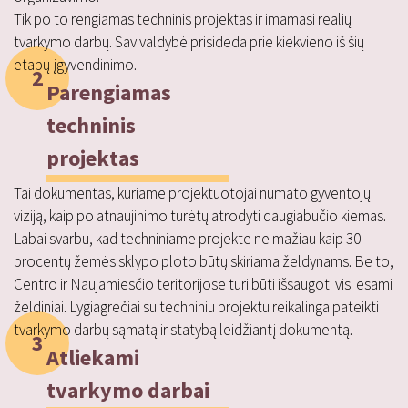
Tik po to rengiamas techninis projektas ir imamasi realių
tvarkymo darbų. Savivaldybė prisideda prie kiekvieno iš šių
etapų įgyvendinimo.
2
Parengiamas
techninis
projektas
Tai dokumentas, kuriame projektuotojai numato gyventojų
viziją, kaip po atnaujinimo turėtų atrodyti daugiabučio kiemas.
Labai svarbu, kad techniniame projekte ne mažiau kaip 30
procentų žemės sklypo ploto būtų skiriama želdynams. Be to,
Centro ir Naujamiesčio teritorijose turi būti išsaugoti visi esami
želdiniai. Lygiagrečiai su techniniu projektu reikalinga pateikti
tvarkymo darbų sąmatą ir statybą leidžiantį dokumentą.
3
Atliekami
tvarkymo darbai