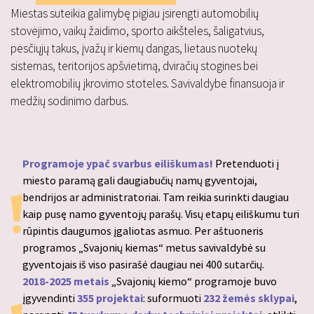
Miestas suteikia galimybę pigiau įsirengti automobilių
stovėjimo, vaikų žaidimo, sporto aikšteles, šaligatvius,
pėsčiųjų takus, įvažų ir kiemų dangas, lietaus nuotekų
sistemas, teritorijos apšvietimą, dviračių stogines bei
elektromobilių įkrovimo stoteles. Savivaldybė finansuoja ir
medžių sodinimo darbus.
Programoje ypač svarbus eiliškumas!
Pretenduoti į
miesto paramą gali daugiabučių namų gyventojai,
bendrijos ar administratoriai. Tam reikia surinkti daugiau
kaip pusę namo gyventojų parašų. Visų etapų eiliškumu turi
rūpintis daugumos įgaliotas asmuo. Per aštuoneris
programos „Svajonių kiemas“ metus savivaldybė su
gyventojais iš viso pasirašė daugiau nei 400 sutarčių.
2018-2025 metais
„Svajonių kiemo“ programoje buvo
įgyvendinti
355 projektai
: suformuoti
232 žemės sklypai
,