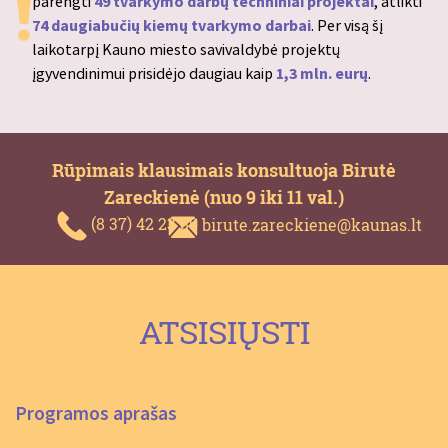
parengti
49 tvarkymo darbų techniniai projektai
, atlikti
74 daugiabučių kiemų tvarkymo darbai
. Per visą šį
laikotarpį Kauno miesto savivaldybė projektų
įgyvendinimui prisidėjo daugiau kaip
1,3 mln. eurų
.
Rūpimais klausimais konsultuoja Birutė
Zareckienė (nuo 9 iki 11 val.)
(8 37) 42 23 80
birute.zareckiene@kaunas.lt
ATSISIŲSTI
Programos aprašas